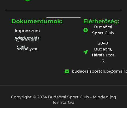
Dokumentumok:
Elérhetőség:
Budaörsi
Impresszum
Sport Club
Adatkezelési
tájékoztató
2040
Süti
szabályzat
Budaörs,
Hársfa utca
6.
budaorsisportclub@gmail
Copyright © 2024 Budaörsi Sport Club - Minden jog
fenntartva