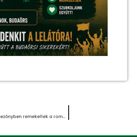
Fiatal tanítványaink komoly nemzetközi mezőnyben remekeltek a romániai Utánpótlás Európa Kupán