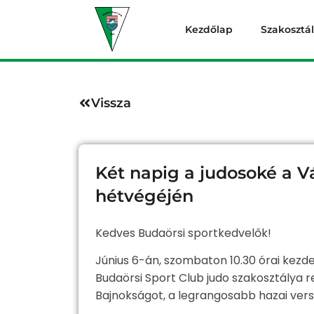
Kezdőlap
Szakosztá
Vissza
Két napig a judosoké a Vá
hétvégéjén
Kedves Budaörsi sportkedvelők!
Június 6-án, szombaton 10.30 órai kezde
Budaörsi Sport Club judo szakosztálya re
Bajnokságot, a legrangosabb hazai vers