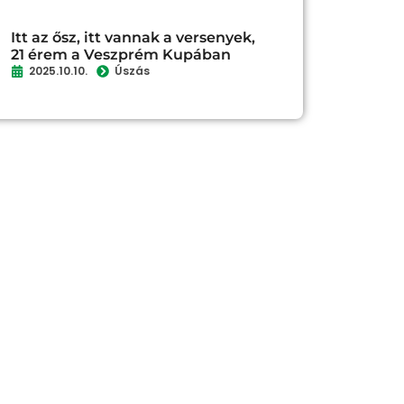
Itt az ősz, itt vannak a versenyek,
21 érem a Veszprém Kupában
2025.10.10.
Úszás