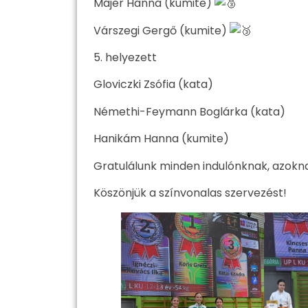
Májer Hanna (kumite)
Várszegi Gergő (kumite)
5. helyezett
Gloviczki Zsófia (kata)
Némethi-Feymann Boglárka (kata)
Hanikám Hanna (kumite)
Gratulálunk minden indulónknak, azoknak
Köszönjük a színvonalas szervezést!