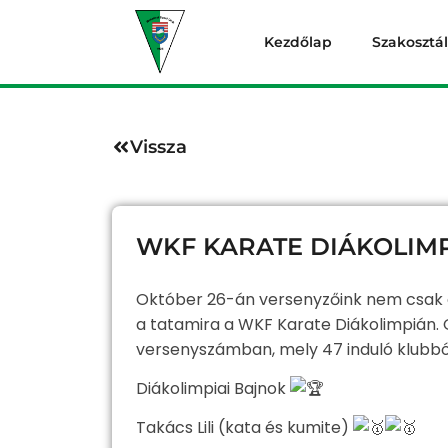
Kezdőlap
Szakosztá
Vissza
WKF KARATE DIÁKOLIM
Október 26-án versenyzőink nem csak eg
a tatamira a WKF Karate Diákolimpián
versenyszámban, mely 47 induló klubból 
Diákolimpiai Bajnok
Takács Lili (kata és kumite)