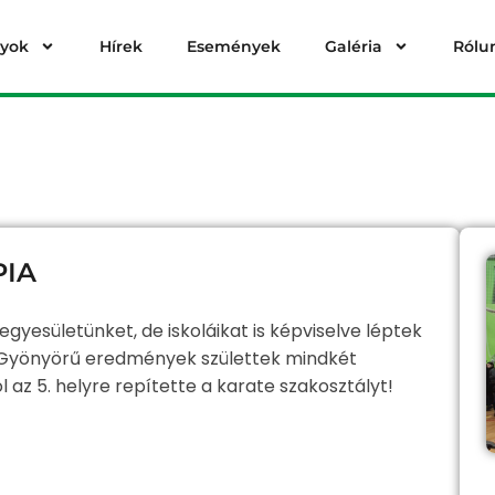
lyok
Hírek
Események
Galéria
Rólu
PIA
yesületünket, de iskoláikat is képviselve léptek
. Gyönyörű eredmények születtek mindkét
az 5. helyre repítette a karate szakosztályt!