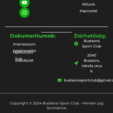
Rólunk
Kapcsolat
Dokumentumok:
Elérhetőség:
Budaörsi
Impresszum
Sport Club
Adatkezelési
tájékoztató
2040
Süti
szabályzat
Budaörs,
Hársfa utca
6.
budaorsisportclub@gmail
Copyright © 2024 Budaörsi Sport Club - Minden jog
fenntartva