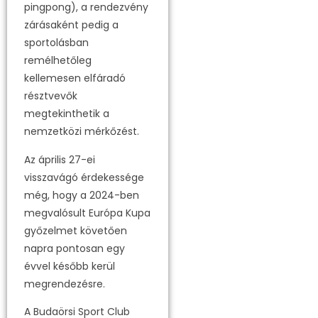
pingpong), a rendezvény
zárásaként pedig a
sportolásban
remélhetőleg
kellemesen elfáradó
résztvevők
megtekinthetik a
nemzetközi mérkőzést.
Az április 27-ei
visszavágó érdekessége
még, hogy a 2024-ben
megvalósult Európa Kupa
győzelmet követően
napra pontosan egy
évvel később kerül
megrendezésre.
A Budaörsi Sport Club