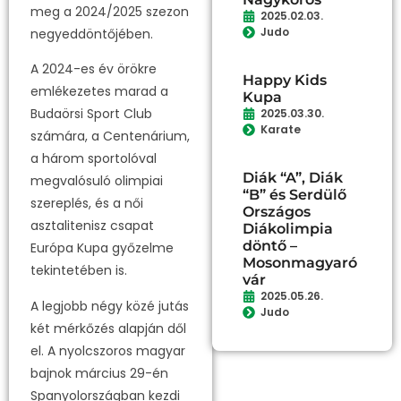
meg a 2024/2025 szezon
2025.02.03.
Judo
negyeddöntőjében.
A 2024-es év örökre
Happy Kids
emlékezetes marad a
Kupa
Budaörsi Sport Club
2025.03.30.
Karate
számára, a Centenárium,
a három sportolóval
Diák “A”, Diák
megvalósuló olimpiai
“B” és Serdülő
szereplés, és a női
Országos
asztalitenisz csapat
Diákolimpia
döntő –
Európa Kupa győzelme
Mosonmagyaró
tekintetében is.
vár
2025.05.26.
A legjobb négy közé jutás
Judo
két mérkőzés alapján dől
el. A nyolcszoros magyar
bajnok március 29-én
Spanyolországban kezdi