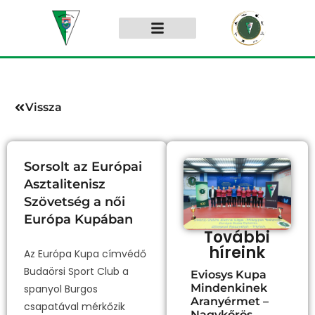
Vissza
Sorsolt az Európai
Asztalitenisz
Szövetség a női
Európa Kupában
További
híreink
Az
Európa Kupa címvédő
Budaörsi Sport Club a
Eviosys Kupa
Mindenkinek
spanyol Burgos
Aranyérmet –
csapatával mérkőzik
Nagykőrös