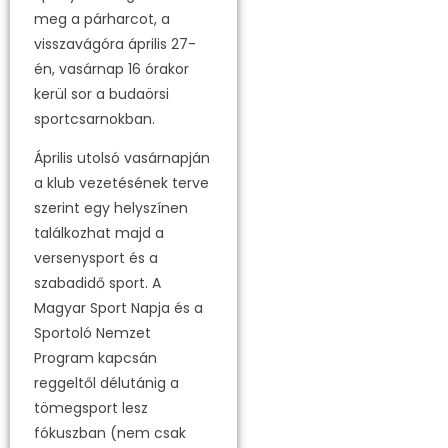
meg a párharcot, a
visszavágóra április 27-
én, vasárnap 16 órakor
kerül sor a budaörsi
sportcsarnokban.
Április utolsó vasárnapján
a klub vezetésének terve
szerint egy helyszínen
találkozhat majd a
versenysport és a
szabadidő sport. A
Magyar Sport Napja és a
Sportoló Nemzet
Program kapcsán
reggeltől délutánig a
tömegsport lesz
fókuszban (nem csak