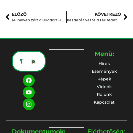
ELŐZŐ
KÖVETKEZŐ
14. helyen zárt a Budaörsi Judo Klub 2025-ben
Kezdetét vette a téli fedett pályás versenyszezon a budaörsi atléták számára.
Menü:
Hírek
Események
Képek
Videók
Rólunk
Kapcsolat
Dokumentumok:
Elérhetőség: