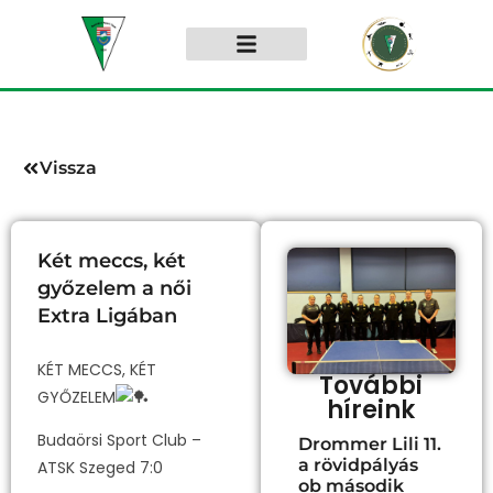
Vissza
Két meccs, két
győzelem a női
Extra Ligában
KÉT MECCS, KÉT
További
GYŐZELEM
híreink
Budaörsi Sport Club –
Drommer Lili 11.
a rövidpályás
ATSK Szeged 7:0
ob második