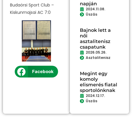
napján
Budaörsi Sport Club –
2024.11.08.
Kiskunmajsai AC 7:0
Úszás
Bajnok lett a
női
asztalitenisz
csapatunk
2026.05.26.
Asztalitenisz
Facebook
Megint egy
komoly
elismerés fiatal
sportolónknak
2024.12.17.
Úszás