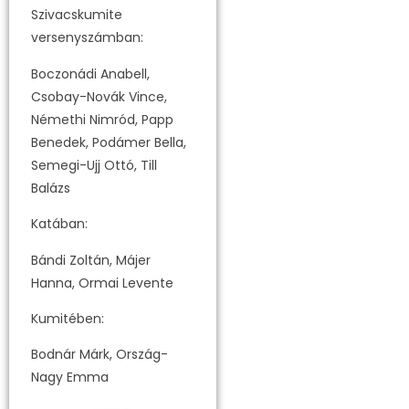
Szivacskumite
versenyszámban:
Boczonádi Anabell,
Csobay-Novák Vince,
Némethi Nimród, Papp
Benedek, Podámer Bella,
Semegi-Ujj Ottó, Till
Balázs
Katában:
Bándi Zoltán, Májer
Hanna, Ormai Levente
Kumitében:
Bodnár Márk, Ország-
Nagy Emma