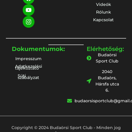
Videók
Rólunk
Kapcsolat
Dokumentumok:
Elérhetőség:
Budaörsi
Impresszum
Sport Club
Adatkezelési
tájékoztató
2040
Süti
szabályzat
Budaörs,
Hársfa utca
6.
budaorsisportclub@gmail
Copyright © 2024 Budaörsi Sport Club - Minden jog