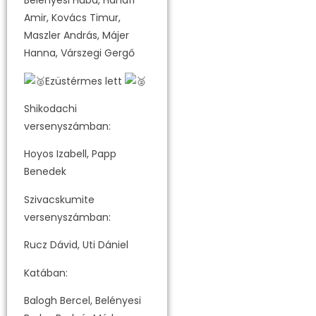
Belényesi Huba, Hanafi
Amir, Kovács Timur,
Maszler András, Májer
Hanna, Várszegi Gergő
Ezüstérmes lett
Shikodachi
versenyszámban:
Hoyos Izabell, Papp
Benedek
Szivacskumite
versenyszámban:
Rucz Dávid, Uti Dániel
Katában:
Balogh Bercel, Belényesi