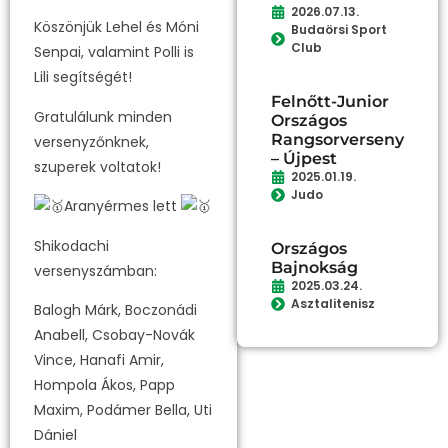
2026.07.13.
Köszönjük Lehel és Móni
Budaörsi Sport
Club
Senpai, valamint Polli is
Lili segítségét!
Felnőtt-Junior
Gratulálunk minden
Országos
Rangsorverseny
versenyzőnknek,
– Újpest
szuperek voltatok!
2025.01.19.
Judo
Aranyérmes lett
Shikodachi
Országos
Bajnokság
versenyszámban:
2025.03.24.
Asztalitenisz
Balogh Márk, Boczonádi
Anabell, Csobay-Novák
Vince, Hanafi Amir,
Hompola Ákos, Papp
Maxim, Podámer Bella, Uti
Dániel