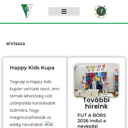
Vissza
Happy Kids Kupa
Tegnap a Happy Kids
Kupán vettünk részt, ami
remek lehetőség volt
További
utánpótlás karatésaink
híreink
számára, hogy
FUT A BÖRS
megmutathassák az
2026 indul a
eddig tanultakat.
nevezés!