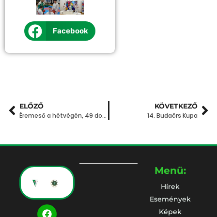
Facebook
ELŐZŐ
KÖVETKEZŐ
Éremeső a hétvégén, 49 dobogós hely a Veszprém Kupában
14. Budaörs Kupa
Menü:
Hírek
Események
Képek