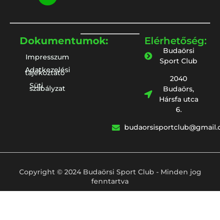
Dokumentumok:
Elérhetőség:
Budaörsi
Impresszum
Sport Club
Adatkezelési
tájékoztató
2040
Süti
szabályzat
Budaörs,
Hársfa utca
6.
budaorsisportclub@gmail
Copyright © 2024 Budaörsi Sport Club - Minden jog
fenntartva