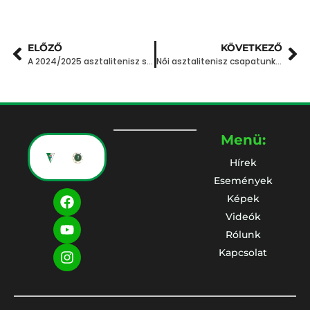
ELŐZŐ
KÖVETKEZŐ
A 2024/2025 asztalitenisz sportszezon eddigi eredményei és hátralévő eseményei a Budaörsi Sport Club-nál
Női asztalitenisz csapatunk Európa Kupa elődöntő győzelme
Menü:
Hírek
Események
Képek
Videók
Rólunk
Kapcsolat