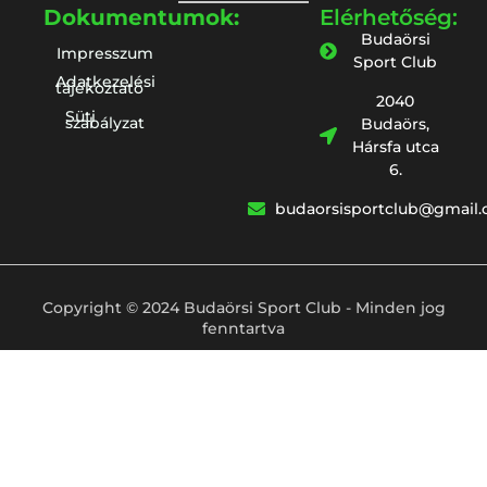
Dokumentumok:
Elérhetőség:
Budaörsi
Impresszum
Sport Club
Adatkezelési
tájékoztató
2040
Süti
szabályzat
Budaörs,
Hársfa utca
6.
budaorsisportclub@gmail
Copyright © 2024 Budaörsi Sport Club - Minden jog
fenntartva