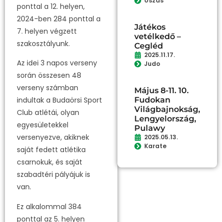
Úszás
ponttal a 12. helyen,
2024-ben 284 ponttal a
Játékos
7. helyen végzett
vetélkedő –
szakosztályunk.
Cegléd
2025.11.17.
Az idei 3 napos verseny
Judo
során összesen 48
verseny számban
Május 8-11. 10.
Fudokan
indultak a Budaörsi Sport
Világbajnokság,
Club atlétái, olyan
Lengyelország,
egyesületekkel
Pulawy
versenyezve, akiknek
2025.05.13.
Karate
saját fedett atlétika
csarnokuk, és saját
szabadtéri pályájuk is
van.
Ez alkalommal 384
ponttal az 5. helyen