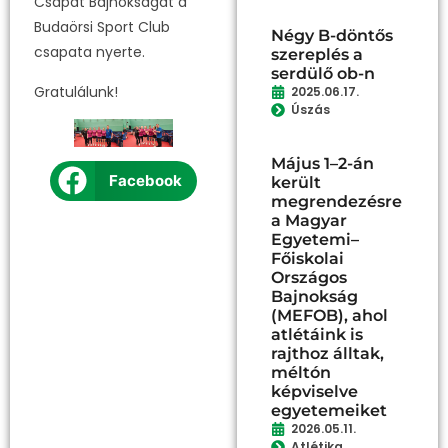
Csapat Bajnokságát a
Budaörsi Sport Club
Négy B-döntős
csapata nyerte.
szereplés a
serdülő ob-n
Gratulálunk!
2025.06.17.
Úszás
Május 1–2-án
Facebook
került
megrendezésre
a Magyar
Egyetemi–
Főiskolai
Országos
Bajnokság
(MEFOB), ahol
atlétáink is
rajthoz álltak,
méltón
képviselve
egyetemeiket
2026.05.11.
Atlétika