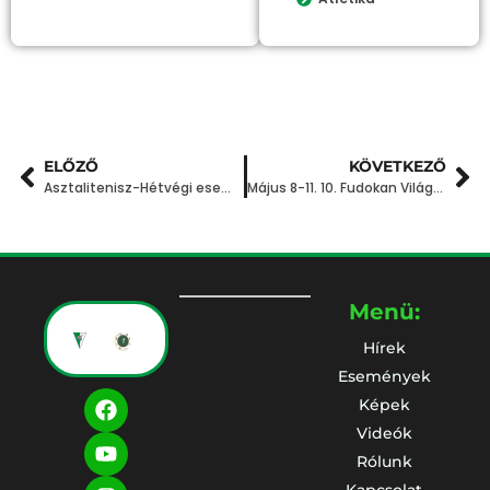
ELŐZŐ
KÖVETKEZŐ
Asztalitenisz-Hétvégi eseményeink
Május 8-11. 10. Fudokan Világbajnokság, Lengyelország, Pulawy
Menü:
Hírek
Események
Képek
Videók
Rólunk