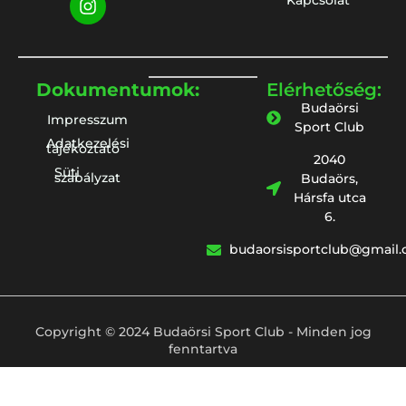
Kapcsolat
Dokumentumok:
Elérhetőség:
Budaörsi
Impresszum
Sport Club
Adatkezelési
tájékoztató
2040
Süti
szabályzat
Budaörs,
Hársfa utca
6.
budaorsisportclub@gmail
Copyright © 2024 Budaörsi Sport Club - Minden jog
fenntartva